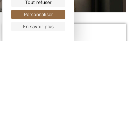
Tout refuser
Personnaliser
En savoir plus
Boutique
COLLECTIONS
Pour une atmosphère chaleureuse, propice à la
détente, à la convivialité ;
Loin des turbulences de la quantité, du copier-
coller, votre authenticité fera la différence …
Elle est reflet d’aucune tendance.
Bienvenu(e)s dans VOTRE réalité.
Exclusives