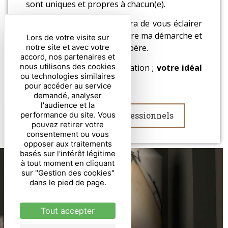
sont uniques et propres à chacun(e).
L’
appel offert
me permettra de vous éclairer
et vous… de ressentir si entre ma démarche et
Lors de votre visite sur
notre site et avec votre
vos besoins la connexion opère.
accord, nos partenaires et
nous utilisons des cookies
Sans promesse, sans obligation ;
votre idéal
ou technologies similaires
pourrait être au bout du fil.
pour accéder au service
demandé, analyser
l'audience et la
performance du site. Vous
Particuliers
Professionnels
pouvez retirer votre
consentement ou vous
opposer aux traitements
basés sur l'intérêt légitime
à tout moment en cliquant
sur "Gestion des cookies"
dans le pied de page.
Tout accepter