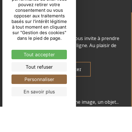
pouvez retirer votre
consentement ou vous
opposer aux traitements
basés sur l'intérêt légitime
à tout moment en cliquant
sur "Gestion des cookies"
Un rêve à concrétiser ? ... Je vous invite à prendre
dans le pied de page.
contact via le formulaire en ligne. Au plaisir de
vous lire !
Tout accepter
Tout refuser
Me contacter
Personnaliser
En savoir plus
Un clic, un mot, un regard, une image, un objet...
peuvent changer toute une vie ! Je choisis de
rester informé(e) !
Email