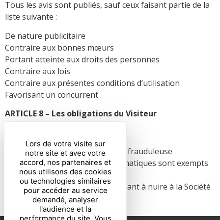
Tous les avis sont publiés, sauf ceux faisant partie de la
liste suivante :
De nature publicitaire
Contraire aux bonnes mœurs
Portant atteinte aux droits des personnes
Contraire aux lois
Contraire aux présentes conditions d’utilisation
Favorisant un concurrent
ARTICLE 8 – Les obligations du Visiteur
Le Visiteur s’engage à :
Lors de votre visite sur
Ne pas utiliser le Site de manière frauduleuse
notre site et avec votre
Garantir que ses systèmes informatiques sont exempts
accord, nos partenaires et
nous utilisons des cookies
de tout virus ou logiciels espions
ou technologies similaires
Ne pas publier d’informations visant à nuire à la Société
pour accéder au service
sur tout support.
demandé, analyser
l'audience et la
performance du site. Vous